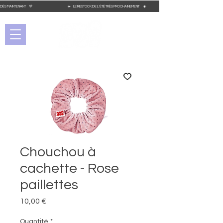
OMMANDEZ DÈS MAINTENANT 💜 ☀️ LE RESTOCK DE L´ÉTÉ TRÈS PROCHAINEMENT ☀️
Chouchou à
cachette - Rose
paillettes
Prix
10,00 €
Quantité
*