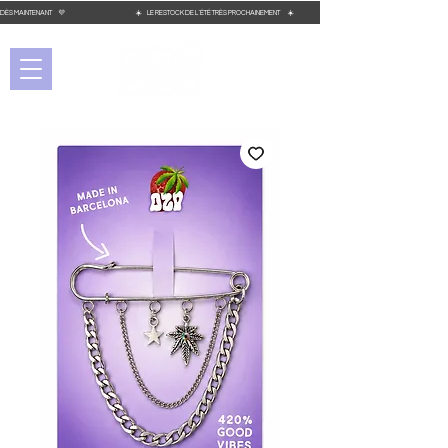
OMMANDEZ DÈS MAINTENANT 💜 ☀️ LE RESTOCK DE L´ÉTÉ TRÈS PROCHAINEMENT ☀️