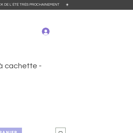
´ÉTÉ TRÈS PROCHAINEMENT ☀️
 cachette -
panier