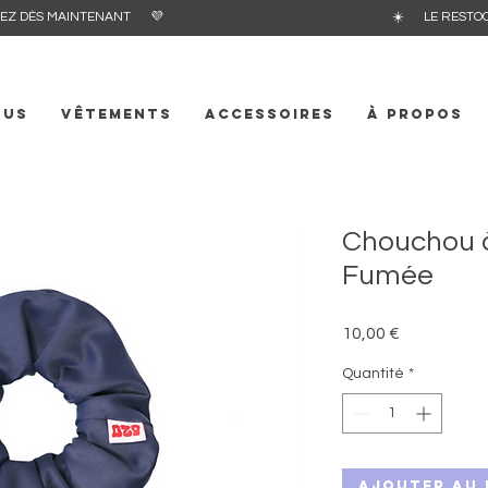
E ! COMMANDEZ DÈS MAINTENANT 💜 ☀️ LE RESTOCK DE L
OUS
VÊTEMENTS
ACCESSOIRES
À propos
Chouchou à
Fumée
Prix
10,00 €
Quantité
*
Ajouter au 