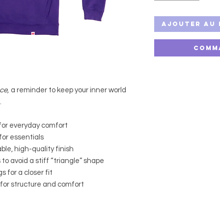
Ajouter au 
Comm
nce,
a reminder to keep your inner world
.
for everyday comfort
for essentials
ble, high-quality finish
o avoid a stiff “triangle” shape
 for a closer fit
 for structure and comfort