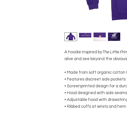
A hoodie inspired by
The Little Pri
alive and see beyond the obvious
• Made from soft organic cotton 
• Features discreet side pockets 
• Screenprinted design for a dura
• Hood designed with side seams t
• Adjustable hood with drawstrings
• Ribbed cuffs at wrists and hem