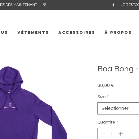
E ! COMMANDEZ DÈS MAINTENANT 💜 ☀️ LE RESTOCK DE L
OUS
VÊTEMENTS
ACCESSOIRES
À propos
Boa Bong -
Prix
30,00 €
Size
*
Sélectionner
Quantité
*